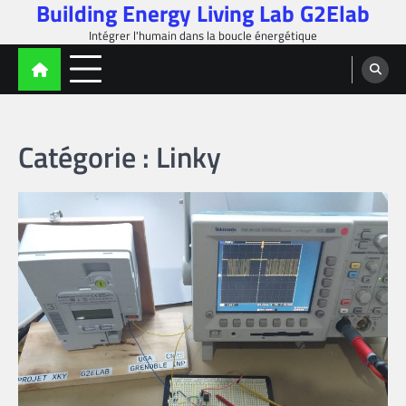
Building Energy Living Lab G2Elab
Skip
to
Intégrer l'humain dans la boucle énergétique
content
Catégorie :
Linky