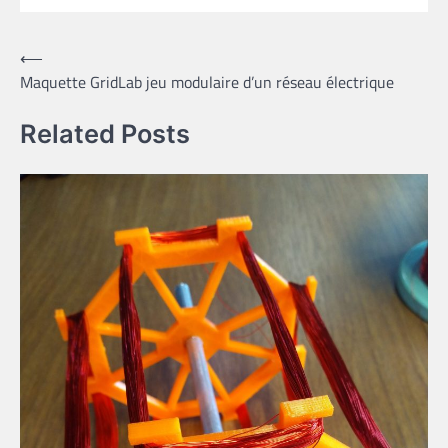
Navigation
⟵
Maquette GridLab jeu modulaire d’un réseau électrique
de
l’article
Related Posts